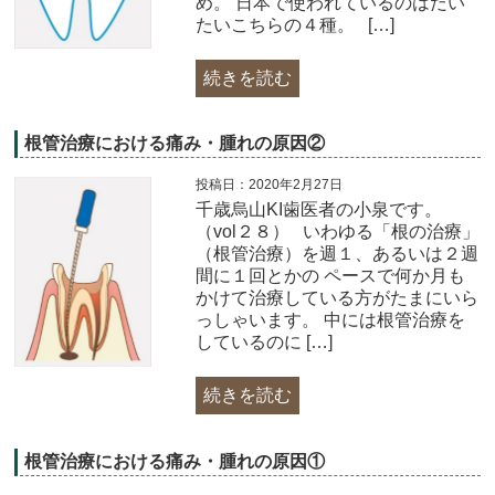
め。 日本で使われているのはだい
たいこちらの４種。 […]
続きを読む
根管治療における痛み・腫れの原因②
投稿日：2020年2月27日
千歳烏山KI歯医者の小泉です。
（vol２８） いわゆる「根の治療」
（根管治療）を週１、あるいは２週
間に１回とかの ペースで何か月も
かけて治療している方がたまにいら
っしゃいます。 中には根管治療を
しているのに […]
続きを読む
根管治療における痛み・腫れの原因①