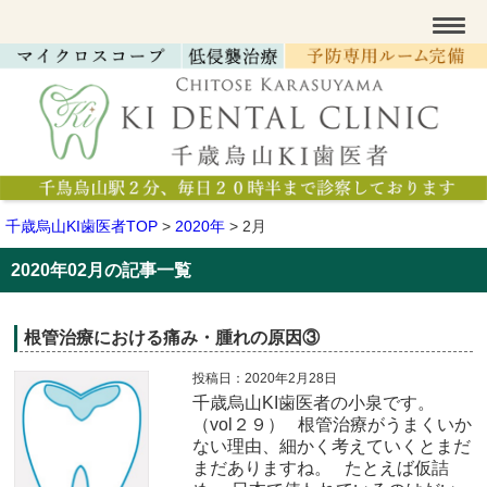
千歳烏山KI歯医者TOP
>
2020年
>
2月
2020年02月の記事一覧
根管治療における痛み・腫れの原因③
投稿日：2020年2月28日
千歳烏山KI歯医者の小泉です。
（vol２９） 根管治療がうまくいか
ない理由、細かく考えていくとまだ
まだありますね。 たとえば仮詰