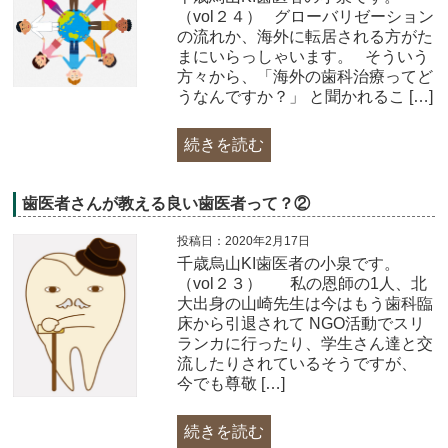
（vol２４） グローバリゼーション
の流れか、海外に転居される方がた
まにいらっしゃいます。 そういう
方々から、「海外の歯科治療ってど
うなんですか？」 と聞かれるこ […]
続きを読む
歯医者さんが教える良い歯医者って？②
投稿日：2020年2月17日
千歳烏山KI歯医者の小泉です。
（vol２３） 私の恩師の1人、北
大出身の山崎先生は今はもう歯科臨
床から引退されて NGO活動でスリ
ランカに行ったり、学生さん達と交
流したりされているそうですが、
今でも尊敬 […]
続きを読む