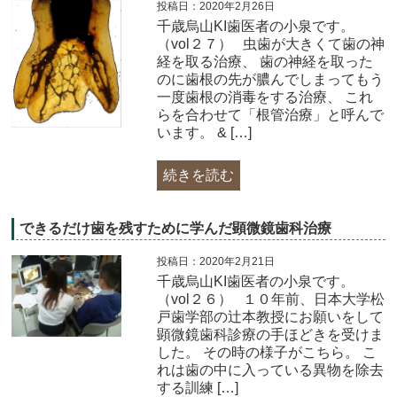
投稿日：2020年2月26日
千歳烏山KI歯医者の小泉です。
（vol２７） 虫歯が大きくて歯の神
経を取る治療、 歯の神経を取った
のに歯根の先が膿んでしまってもう
一度歯根の消毒をする治療、 これ
らを合わせて「根管治療」と呼んで
います。 & […]
続きを読む
できるだけ歯を残すために学んだ顕微鏡歯科治療
投稿日：2020年2月21日
千歳烏山KI歯医者の小泉です。
（vol２６） １０年前、日本大学松
戸歯学部の辻本教授にお願いをして
顕微鏡歯科診療の手ほどきを受けま
した。 その時の様子がこちら。 こ
れは歯の中に入っている異物を除去
する訓練 […]