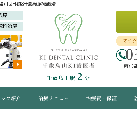
編）|世田谷区千歳烏山の歯医者
診療
歯科治療
マイ
0
東京都
2
千歳烏山駅
分
ック概要(初めての方へ)
スタッフ紹介
治療メニュー
治療