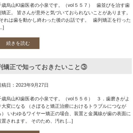
千歳烏山KI歯医者の小泉です。（vol５５７） 歯並びを治す歯
列矯正。 皆さんが意外と気づいておられないことがあります。
それは歯を動かし終わった後のお話です。 歯列矯正を行った
…]
続きを読む
列矯正で知っておきたいこと③
投稿日：2023年9月27日
千歳烏山KI歯医者の小泉です。（vol５５６） ３．歯磨きがよ
り大変になる （さぼると矯正治療におけるトラブルにつなが
る） いわゆるワイヤー矯正の場合、装置と金属線が歯の表面に
設置されます。 そのため、汚れ […]