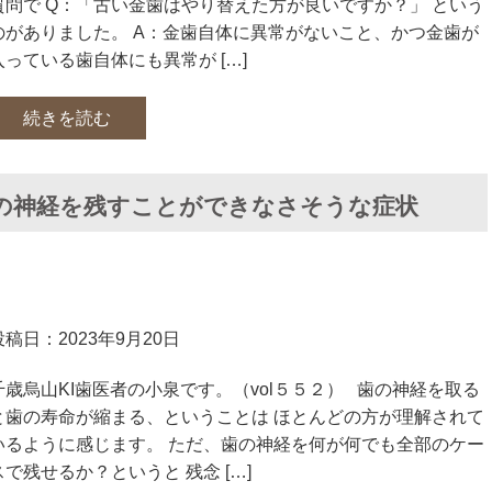
質問で Q：「古い金歯はやり替えた方が良いですか？」 という
のがありました。 A：金歯自体に異常がないこと、かつ金歯が
入っている歯自体にも異常が […]
続きを読む
の神経を残すことができなさそうな症状
投稿日：2023年9月20日
千歳烏山KI歯医者の小泉です。（vol５５２） 歯の神経を取る
と歯の寿命が縮まる、ということは ほとんどの方が理解されて
いるように感じます。 ただ、歯の神経を何が何でも全部のケー
スで残せるか？というと 残念 […]