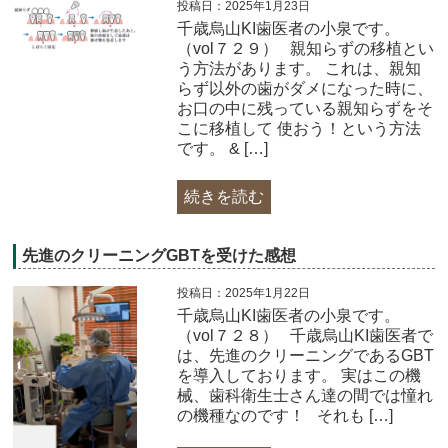
投稿日：2025年1月23日
千歳烏山KI歯医者の小泉です。
（vol７２９） 親知らずの移植とい
う方法があります。 これは、親知
らず以外の歯がダメになった時に、
お口の中に残っている親知らずをそ
こに移植して 使おう！という方法
です。 & […]
続きを読む
先進のクリーニングGBTを受けた感想
投稿日：2025年1月22日
千歳烏山KI歯医者の小泉です。
（vol７２８） 千歳烏山KI歯医者で
は、先進のクリーニングであるGBT
を導入しております。 実はこの機
械、歯科衛生士さん達の間では憧れ
の機種なのです！ それも […]