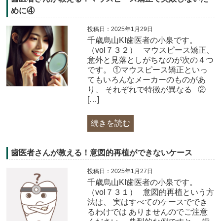
めに④
投稿日：2025年1月29日
千歳烏山KI歯医者の小泉です。
（vol７３２） マウスピース矯正、
意外と見落としがちなのが次の４つ
です。 ①マウスピース矯正といっ
てもいろんなメーカーのものがあ
り、 それぞれで特徴が異なる ②
[…]
続きを読む
歯医者さんが教える！意図的再植ができないケース
投稿日：2025年1月27日
千歳烏山KI歯医者の小泉です。
（vol７３１） 意図的再植という方
法は、 実はすべてのケースででき
るわけでは ありませんのでご注意