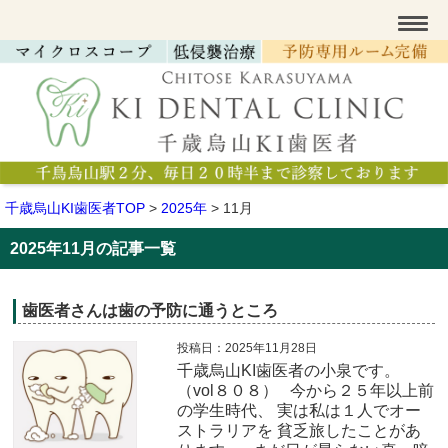
千歳烏山KI歯医者TOP
>
2025年
>
11月
2025年11月の記事一覧
歯医者さんは歯の予防に通うところ
投稿日：2025年11月28日
千歳烏山KI歯医者の小泉です。
（vol８０８） 今から２５年以上前
の学生時代、 実は私は１人でオー
ストラリアを 貧乏旅したことがあ