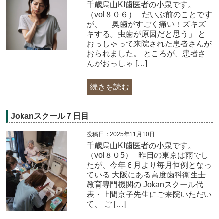
千歳烏山KI歯医者の小泉です。
（vol８０６） だいぶ前のことです
が、 「奥歯がすごく痛い！ズキズ
キする。虫歯が原因だと思う」 と
おっしゃって来院された患者さんが
おられました。 ところが、患者さ
んがおっしゃ […]
続きを読む
Jokanスクール７日目
投稿日：2025年11月10日
千歳烏山KI歯医者の小泉です。
（vol８０5） 昨日の東京は雨でし
たが、今年６月より毎月恒例となっ
ている 大阪にある高度歯科衛生士
教育専門機関の Jokanスクール代
表・上間京子先生にご来院いただい
て、 ご […]