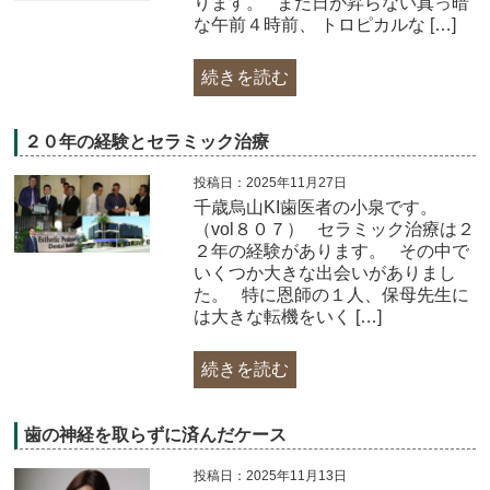
ります。​ まだ日が昇らない真っ暗
な午前４時前、 トロピカルな […]
続きを読む
２０年の経験とセラミック治療
投稿日：2025年11月27日
千歳烏山KI歯医者の小泉です。
（vol８０７） セラミック治療は２
２年の経験があります。 その中で
いくつか大きな出会いがありまし
た。 特に恩師の１人、保母先生に
は大きな転機をいく […]
続きを読む
歯の神経を取らずに済んだケース
投稿日：2025年11月13日