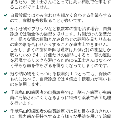
ぎるため、技工士さんにとっては高い精度で仕事をす
ることができません。
自費診療ではかみ合わせも細かく合わせる作業をする
ので、歯型を複数取ることが多いです。
かぶせ物やブリッジなど複数本の歯を治す場合、自費
診療では顎全体の歯型を取ります。片側だけの歯型だ
と、様々な顎の運動とかみ合わせの調和を見たり左右
の歯の形を合わせたりすることが事実上できません。
しかし、多くの歯科医師は通常は片側だけの歯型しか
取らないのです。片側だけの歯型にすると、顎の運動
を邪魔するリスクを避けるために技工士さんはなるべ
く平らな歯を作らざるを得なくなってしまうのです。
冠や詰め物をくっつける接着剤１つとっても、保険の
ものに比べて、自費診療では４倍近く接着力が高いも
のを使用します。
千歳烏山KI歯医者の自費診療では、削った歯面が虫歯
菌に汚染されにくくなるように特殊な薬液で表面処理
を行います。
千歳烏山KI歯医者の自費診療では見た目を極力きれい
に、極力歯が長持ちするよう様々な手法を用いて治療