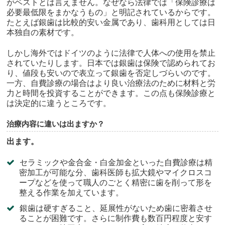
がベストとは言えません。なぜなら法律では「保険診療は
必要最低限をまかなうもの」と明記されているからです。
たとえば銀歯は比較的安い金属であり、歯科用としては日
本独自の素材です。
しかし海外ではドイツのように法律で人体への使用を禁止
されていたりします。日本では銀歯は保険で認められてお
り、値段も安いので表立って銀歯を否定しづらいのです。
一方、自費診療の場合はより良い治療法のために材料と労
力と時間を投資することができます。この点も保険診療と
は決定的に違うところです。
治療内容に違いは出ますか？
出ます。
セラミックや金合金・白金加金といった自費診療は精
密加工が可能な分、歯科医師も拡大鏡やマイクロスコ
ープなどを使って職人のごとく精密に歯を削って形を
整える作業を加えています。
銀歯は硬すぎること、延展性がないため歯に密着させ
ることが困難です。さらに制作費も数百円程度と安す