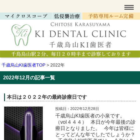
千歳烏山KI歯医者TOP
>
2022年
2022年12月の記事一覧
本日は２０２２年の最終診療日です
投稿日：2022年12月28日
千歳烏山KI歯医者の小泉です。
（vol４４４） 本日が今年最後の診
療日となりました。 今年は皆様に
とってどんな年でしたでしょうか？