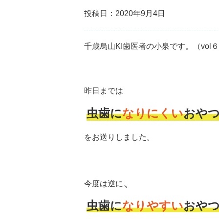
投稿日：2020年9月4日
千歳烏山KI歯医者の小泉です。（vol
昨日までは
虫歯に
なりにくい
おや
をお送りしました。
、
今度は逆に
虫歯に
なりやすい
おや