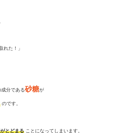
。
取れた！」
砂糖
の成分である
が
う
のです。
糖がとどまる
ことになってしまいます。