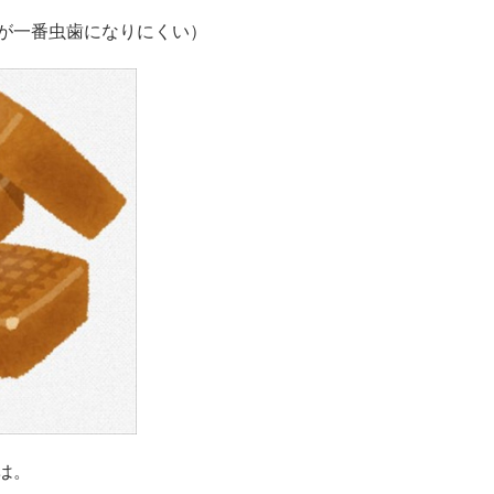
が一番虫歯になりにくい）
は。