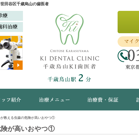
|世田谷区千歳烏山の歯医者
診療
歯科治療
マイ
0
東京都
2
千歳烏山駅
分
ック概要(初めての方へ)
スタッフ紹介
治療メニュー
治療
んが教える虫歯の危険が高いおやつ①
危険が高いおやつ①