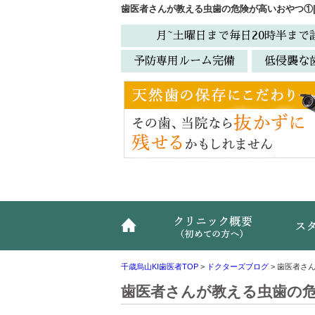
歯医者さんが教える虫歯の危険が高いおやつ①
月~土曜日まで毎日20時半まで
予防専用ルーム完備
低侵襲な
ホーム
クリニ
千歳烏山KI歯医者TOP
>
ドクターズブログ
>
歯医者さ
歯医者さんが教える虫歯の