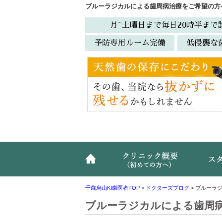
ブルーラジカルによる歯周病治療をご希望の方
月~土曜日まで毎日20時半まで
予防専用ルーム完備
低侵襲な
ホーム
クリニ
千歳烏山KI歯医者TOP
>
ドクターズブログ
>
ブルーラ
ブルーラジカルによる歯周