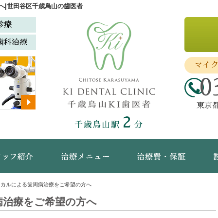
へ|世田谷区千歳烏山の歯医者
診療
歯科治療
マイ
0
東京都
2
千歳烏山駅
分
ック概要(初めての方へ)
スタッフ紹介
治療メニュー
治療
ジカルによる歯周病治療をご希望の方へ
病治療をご希望の方へ