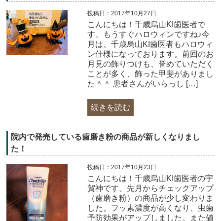
投稿日：2017年10月27日
こんにちは！千歳烏山KI歯医者で
す、もうすぐハロウィンですね♪今
月は、千歳烏山KI歯医者もハロウィ
ン仕様になっております。前回のお
月見の飾りつけも、誉めていただく
ことが多く、飾った甲斐がありまし
た＾＾ 患者さんがいらっし […]
続きを読む
院内で発売している歯磨き粉の商品が新しくなりまし
た！
投稿日：2017年10月23日
こんにちは！千歳烏山KI歯医者の宇
賀神です。先月からチェックアップ
（歯磨き粉）の商品が少し変わりま
した。フッ素濃度が高くなり、虫歯
予防効果がアップしました。また値