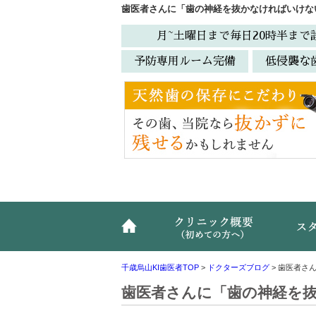
歯医者さんに「歯の神経を抜かなければいけな
月~土曜日まで毎日20時半まで
予防専用ルーム完備
低侵襲な
ホーム
クリニ
千歳烏山KI歯医者TOP
>
ドクターズブログ
>
歯医者さ
歯医者さんに「歯の神経を