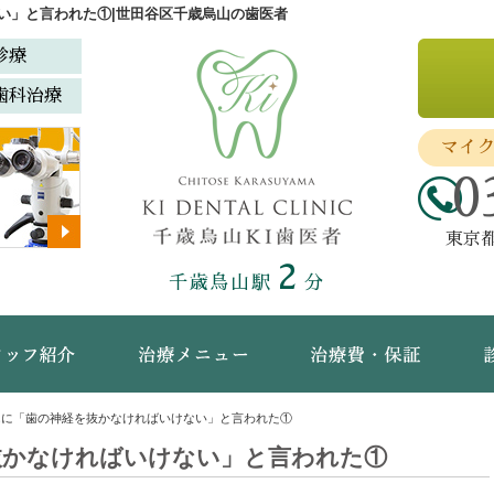
い」と言われた①|世田谷区千歳烏山の歯医者
診療
歯科治療
マイ
0
東京都
2
千歳烏山駅
分
ック概要(初めての方へ)
スタッフ紹介
治療メニュー
治療
んに「歯の神経を抜かなければいけない」と言われた①
抜かなければいけない」と言われた①