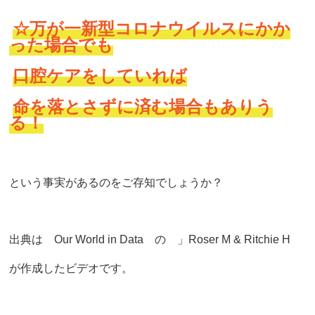
☆万が一新型コロナウイルスにかか
った場合でも
口腔ケアをしていれば
命を落とさずに済む場合もありう
る！
という事実があるのをご存知でしょうか？
出典は
Our World in Data の
」Roser M & Ritchie H
が
作成したビデオです。