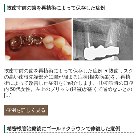
抜歯寸前の歯を再植術によって保存した症例
抜歯寸前の歯を再植術によって保存した症例 ▼抜歯リスク
の高い歯根先端部分に膿が溜まる症状(根尖病巣)を、再植
術によって改善した症例をご紹介します。 ①初診時の口腔
内 50代女性。左上のブリッジ(銀歯)が痛くて噛めないとの
[…]
症例を詳しく見る
精密根管治療後にゴールドクラウンで修復した症例