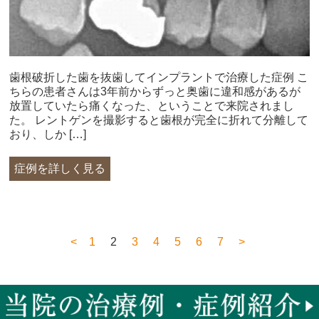
歯根破折した歯を抜歯してインプラントで治療した症例 こ
ちらの患者さんは3年前からずっと奥歯に違和感があるが
放置していたら痛くなった、ということで来院されまし
た。 レントゲンを撮影すると歯根が完全に折れて分離して
おり、しか […]
症例を詳しく見る
<
1
2
3
4
5
6
7
>