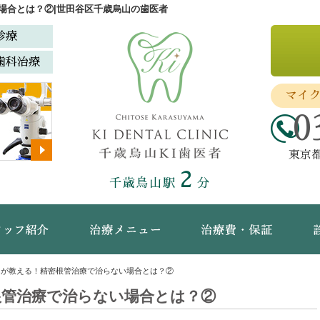
場合とは？②|世田谷区千歳烏山の歯医者
診療
歯科治療
マイ
0
東京都
2
千歳烏山駅
分
ック概要(初めての方へ)
スタッフ紹介
治療メニュー
治療
んが教える！精密根管治療で治らない場合とは？②
根管治療で治らない場合とは？②