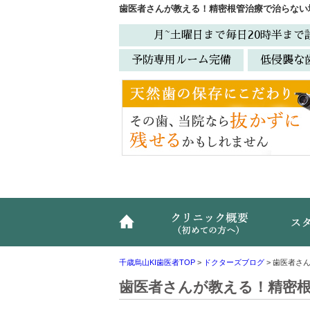
歯医者さんが教える！精密根管治療で治らない
月~土曜日まで毎日20時半まで
予防専用ルーム完備
低侵襲な
ホーム
クリニ
千歳烏山KI歯医者TOP
>
ドクターズブログ
>
歯医者さ
歯医者さんが教える！精密