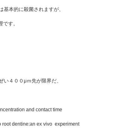
は基本的に殺菌されますが、
理です。
ぜい４００μｍ先が限界だ、
oncentration and contact time
o root dentine:an ex vivo experiment