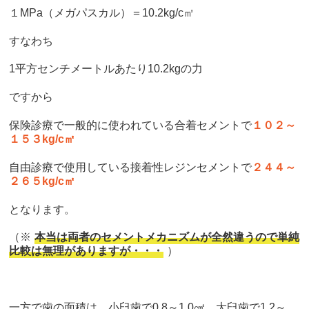
１MPa（メガパスカル）＝
10.2kg/c㎡
すなわち
1平方センチメートルあたり10.2kgの力
ですから
保険診療で一般的に使われている合着セメントで
１０２～
１５３kg/c㎡
自由診療で使用している接着性レジンセメントで
２４４～
２６５kg/c㎡
となります。
（※
本当は両者のセメントメカニズムが全然違うので単純
比較は無理がありますが・・・
）
一方で歯の面積は、小臼歯で0.8～1.0㎠、大臼歯で1.2～