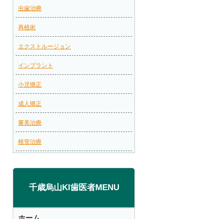
虫歯治療
再植術
エクストルージョン
インプラント
小児矯正
成人矯正
審美治療
根管治療
千歳烏山KI歯医者MENU
ホーム