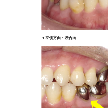
▼左側方面・咬合面