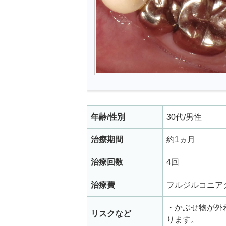
年齢/性別
30代/男性
治療期間
約1ヵ月
治療回数
4回
治療費
フルジルコニアクラウ
・かぶせ物が外
リスクなど
ります。