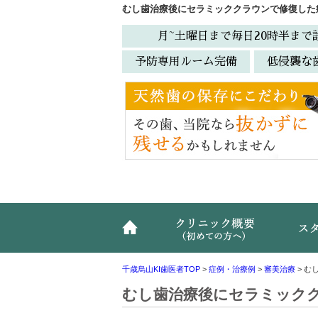
むし歯治療後にセラミッククラウンで修復した
月~土曜日まで毎日20時半まで
予防専用ルーム完備
低侵襲な
ホーム
クリニ
千歳烏山KI歯医者TOP
>
症例・治療例
>
審美治療
>
む
むし歯治療後にセラミック