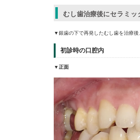
むし歯治療後にセラミッ
▼銀歯の下で再発したむし歯を治療後
初診時の口腔内
▼正面