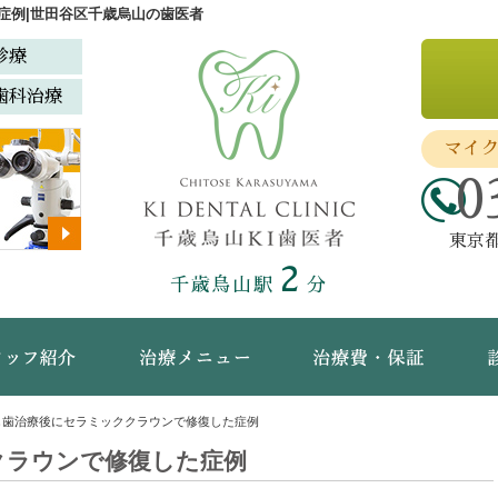
症例|世田谷区千歳烏山の歯医者
診療
歯科治療
マイ
0
東京都
2
千歳烏山駅
分
ック概要(初めての方へ)
スタッフ紹介
治療メニュー
治療
し歯治療後にセラミッククラウンで修復した症例
クラウンで修復した症例