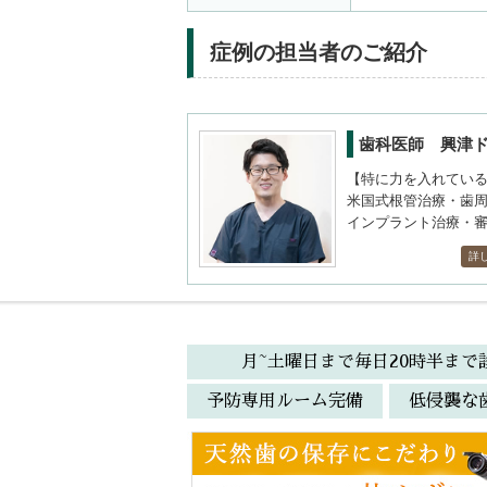
症例の担当者のご紹介
歯科医師 興津
【特に力を入れてい
米国式根管治療・歯
インプラント治療・
詳
月~土曜日まで毎日20時半まで
予防専用ルーム完備
低侵襲な