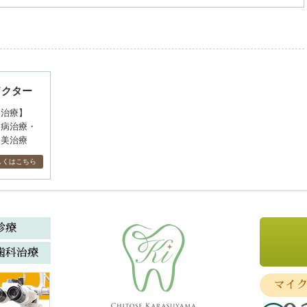
ドクター
る治療】
周病治療・
審美治療
しくはこちら
診療
歯科治療
マイ